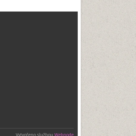
Vytvořeno službou
Webnode