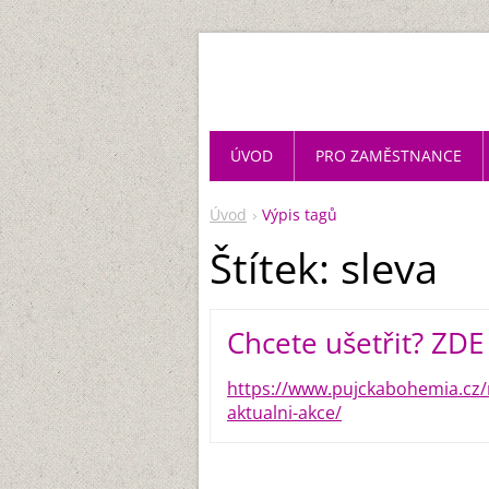
ÚVOD
PRO ZAMĚSTNANCE
Úvod
Výpis tagů
Štítek: sleva
Chcete ušetřit? ZDE
https://www.pujckabohemia.cz/n
aktualni-akce/