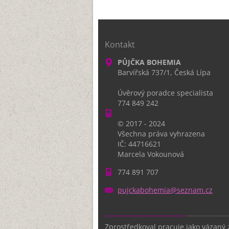
Kontakt
PŮJČKA BOHEMIA
Barvířská 737/1, Česká Lípa
Úvěrový poradce specialista
774 849 242
© 2017 - 2024
Všechna práva vyhrazena
IČ: 44716621
Marcela Vokounová
774 891 707
pujckabo
hemia@se
znam.cz
Zprostředkoval pracuje jako vázaný