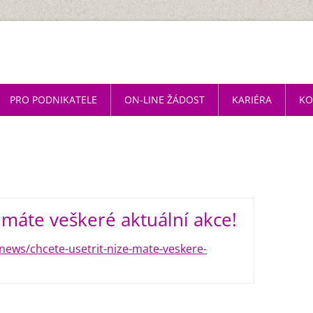
PRO PODNIKATELE
ON-LINE ŽÁDOST
KARIÉRA
KO
 máte veškeré aktuální akce!
ews/chcete-usetrit-nize-mate-veskere-