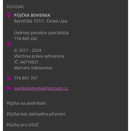
Kontakt
PŮJČKA BOHEMIA
Barvířská 737/1, Česká Lípa
Úvěrový poradce specialista
774 849 242
© 2017 - 2024
Všechna práva vyhrazena
IČ: 44716621
Marcela Vokounová
774 891 707
pujckabo
hemia@se
znam.cz
Půjčka na podnikání
Půjčka bez daňového přiznání
Půjčka pro OSVČ