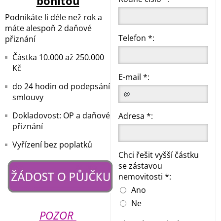
bonitou
Podnikáte li déle než rok a
máte alespoň 2 daňové
Telefon *:
přiznání
Částka 10.000 až 250.000
Kč
E-mail *:
do 24 hodin od podepsání
smlouvy
Dokladovost: OP a daňové
Adresa *:
přiznání
Vyřízení bez poplatků
Chci řešit vyšší částku
se zástavou
nemovitosti *:
Ano
Ne
POZOR