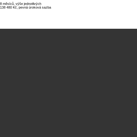
8 měsíců, výše jednotlivých
a 138 480 Kč, pevná úroková sazba