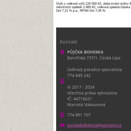
Úvěr v celkové výši 120 000 Kč, doba trvání úvěru 4
měsíčních splátek 2 885 Kč, celková splatná částk
činí 7,21 % p.a., RPSN činí 7,45 %.
Kontakt
PŮJČKA BOHEMIA
Barvířská 737/1, Česká Lípa
Úvěrový poradce specialista
774 849 242
© 2017 - 2024
Všechna práva vyhrazena
IČ: 44716621
Marcela Vokounová
774 891 707
pujckabo
hemia@se
znam.cz