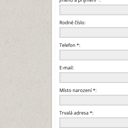
Jméno a příjmení *:
Rodné číslo:
Telefon *:
E-mail:
Místo narození *:
Trvalá adresa *: