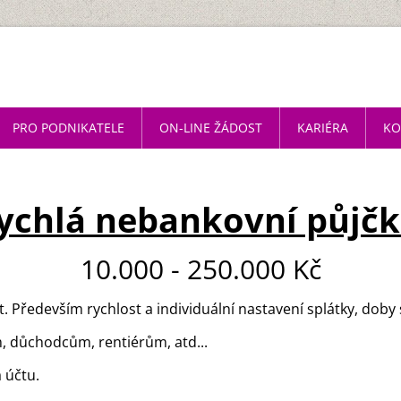
PRO PODNIKATELE
ON-LINE ŽÁDOST
KARIÉRA
KO
ychlá nebankovní půjč
10.000 - 250.000 Kč
. Především rychlost a individuální nastavení splátky, doby 
 důchodcům, rentiérům, atd...
 účtu.